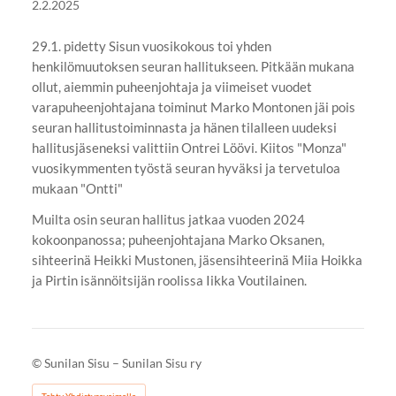
2.2.2025
29.1. pidetty Sisun vuosikokous toi yhden
henkilömuutoksen seuran hallitukseen. Pitkään mukana
ollut, aiemmin puheenjohtaja ja viimeiset vuodet
varapuheenjohtajana toiminut Marko Montonen jäi pois
seuran hallitustoiminnasta ja hänen tilalleen uudeksi
hallitusjäseneksi valittiin Ontrei Löövi. Kiitos "Monza"
vuosikymmenten työstä seuran hyväksi ja tervetuloa
mukaan "Ontti"
Muilta osin seuran hallitus jatkaa vuoden 2024
kokoonpanossa; puheenjohtajana Marko Oksanen,
sihteerinä Heikki Mustonen, jäsensihteerinä Miia Hoikka
ja Pirtin isännöitsijän roolissa Iikka Voutilainen.
©
Sunilan Sisu – Sunilan Sisu ry
Tehty Yhdistysavaimella