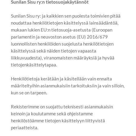
Sunilan Sisu ry:n tietosuojakäytännöt
Sunilan Sisu ry: ja kaikkien sen puolesta toimivien pitää
noudattaa henkilötietojen käsittelyssä lainsäädäntöä,
mukaan lukien EU:n tietosuoja-asetusta (Euroopan
parlamentin ja neuvoston asetus (EU) 2016/679
luonnollisten henkilöiden suojelusta henkilötietojen
käsittelyssä sekä näiden tietojen vapaasta
liikkuvuudesta), viranomaisten määräyksiä ja hyvää
tietojenkäsittelytapaa.
Henkilötietoja kerätään ja käsitellään vain ennalta
määriteltyihin asianmukaisiin tarkoituksiin ja vain silloin,
kun se on tarpeen.
Rekisterimme on suojattu teknisesti asianmukaisin
keinoin ja koulutamme sekä ohjeistamme
henkilöstöämme tietojen käsittelyyn liittyvistä
periaatteista.