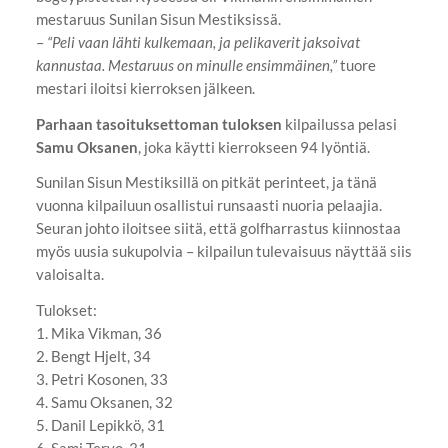
mestaruus Sunilan Sisun Mestiksissä.
–
“Peli vaan lähti kulkemaan, ja pelikaverit jaksoivat
kannustaa. Mestaruus on minulle ensimmäinen,”
tuore
mestari iloitsi kierroksen jälkeen.
Parhaan tasoituksettoman tuloksen
kilpailussa pelasi
Samu Oksanen
, joka käytti kierrokseen 94 lyöntiä.
Sunilan Sisun Mestiksillä on pitkät perinteet, ja tänä
vuonna kilpailuun osallistui runsaasti nuoria pelaajia.
Seuran johto iloitsee siitä, että golfharrastus kiinnostaa
myös uusia sukupolvia – kilpailun tulevaisuus näyttää siis
valoisalta.
Tulokset:
1. Mika Vikman, 36
2. ⁠Bengt Hjelt, 34
3. ⁠Petri Kosonen, 33
4. ⁠Samu Oksanen, 32
5. ⁠Danil Lepikkö, 31