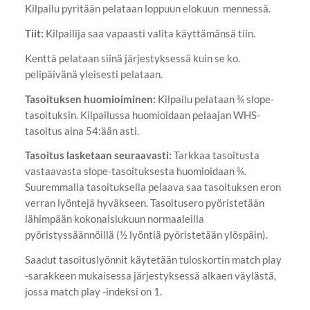
Kilpailu pyritään pelataan loppuun elokuun mennessä.
Tiit:
Kilpailija saa vapaasti valita käyttämänsä tiin.
Kenttä pelataan siinä järjestyksessä kuin se ko.
pelipäivänä yleisesti pelataan.
Tasoituksen huomioiminen:
Kilpailu pelataan ¾ slope-
tasoituksin. Kilpailussa huomioidaan pelaajan WHS-
tasoitus aina 54:ään asti.
Tasoitus lasketaan seuraavasti:
Tarkkaa tasoitusta
vastaavasta slope-tasoituksesta huomioidaan ¾.
Suuremmalla tasoituksella pelaava saa tasoituksen eron
verran lyöntejä hyväkseen. Tasoitusero pyöristetään
lähimpään kokonaislukuun normaaleilla
pyöristyssäännöillä (½ lyöntiä pyöristetään ylöspäin).
Saadut tasoituslyönnit käytetään tuloskortin match play
-sarakkeen mukaisessa järjestyksessä alkaen väylästä,
jossa match play -indeksi on 1.