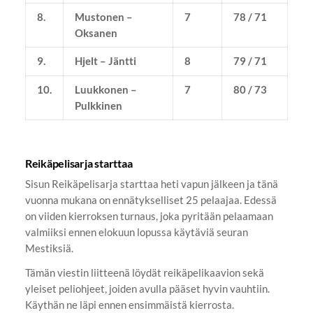
8.
Mustonen –
7
78 / 71
Oksanen
9.
Hjelt – Jäntti
8
79 / 71
10.
Luukkonen –
7
80 / 73
Pulkkinen
Reikäpelisarja starttaa
Sisun Reikäpelisarja starttaa heti vapun jälkeen ja tänä
vuonna mukana on ennätykselliset 25 pelaajaa. Edessä
on viiden kierroksen turnaus, joka pyritään pelaamaan
valmiiksi ennen elokuun lopussa käytäviä seuran
Mestiksiä.
Tämän viestin liitteenä löydät reikäpelikaavion sekä
yleiset peliohjeet, joiden avulla pääset hyvin vauhtiin.
Käythän ne läpi ennen ensimmäistä kierrosta.