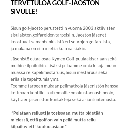
TERVETULOA GOLF-JAOSTON
SIVULLE!
Sisun golf-jaosto perustettiin vuonna 2003 aktiivisten
sisulaisten golfareiden tarpeisiin. Jaoston jäsenet
koostuvat samanhenkisistä eri seurojen golfareista,
ja mukana on niin miehiä kuin naisiakin.
Jäsenistö ottaa osaa Kymen Golf-puulaakisarjaan sekä
muihin kilpailuihin. Lisäksi pelaamme omia kisoja muun
muassa reikäpelimestaruus, Sisun mestaruus sekä
erilaisia tapahtumia yms.
Teemme tarpeen mukaan pelimatkoja jäsenistön kanssa
kotimaan kentille ja ulkomaille omakustannushinnoin,
käyttäen jäsenistön kontakteja sekä asiantuntemusta.
”
Pelataan reilusti ja tosissaan, mutta pidetään
mielessä, että golf on vain peliä mutta reilu
kilpailuvietti kuuluu asiaan.”