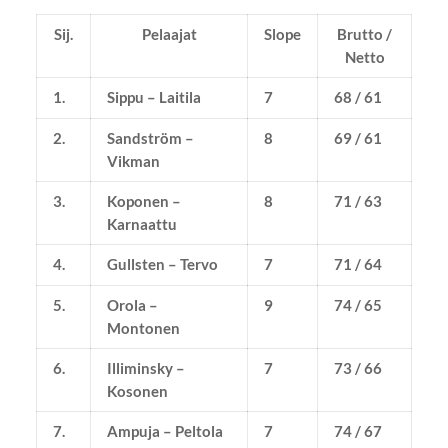
Sij.
Pelaajat
Slope
Brutto /
Netto
1.
Sippu – Laitila
7
68 / 61
2.
Sandström –
8
69 / 61
Vikman
3.
Koponen –
8
71 / 63
Karnaattu
4.
Gullsten – Tervo
7
71 / 64
5.
Orola –
9
74 / 65
Montonen
6.
Illiminsky –
7
73 / 66
Kosonen
7.
Ampuja – Peltola
7
74 / 67