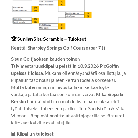
🏆 Sunilan Sisu Scramble – Tulokset
Kenttä:
Sharpley Springs Golf Course (par 71)
Sisun Golfjaoksen kauden toinen
Talvimestaruuskilpailu pelattiin 10.3.2026 PicGolfin
upeissa tiloissa.
Mukana oli ennätysmäärä osallistujia, ja
kilpailun taso nousi jälleen kerran todella korkeaksi.
Mutta kuten aina, niin myös tälläkin kertaa löytyi
voittaja ja tällä kertaa sen kunnian veivät
Mika Sippu &
Kerkko Laitila
! Voitto oli mahdollisimman niukka, eli 1
lyönti toiseksi tulleeseen pariin – Tom Sandström & Mika
Vikman. Lämpimät onnittelut voittajaparille sekä suuret
kiitokset kaikille osallistujille.
📊 Kilpailun tulokset