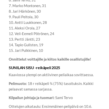
6. ⁠Sami Tervo, 31
7. ⁠Marko Montonen, 31
8. ⁠Jari Härkönen, 30
9. ⁠Pauli Peltola, 30
10. ⁠Antti Luukkonen, 28
11. ⁠Aleksi Orola, 27
12. ⁠Veli-Eemeli Pötrönen, 24
13. ⁠Pertti Jäntti, 23
14. ⁠Tapio Gullsten, 19
15. ⁠Jari Pulkkinen, 10
Onnittelut voittajille ja kiitos kaikille osallistujille!
SUNILAN SISU -reikäpeli 2025
Kaaviossa ylempi on aktiivinen peliaikaa sovittaessa.
Pelimuoto:
18 r reikäpeli ¾ (75%) tasoituksin. Kaikki
pelaavat samassa sarjassa.
Kilpailun johtaja ja tuomari:
Sami Tervo
Ottelujen aikataulu: Ensimmäinen pelipäivä on 10.6.