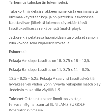
Tarkennus tuloskortin lukemiseksi:
Tuloskortin indeksisarakkeen numeroista ensimmäistä
lukemaa käytetään hcp- ja pb-pisteiden laskennassa.
Kauttaviivan jälkeistä lukemaa käytetään tässä
tasoituksellisessa reikäpelissä (match play).
Jatkoreikiä pelatessa huomioidaan tasoitukset samoin
kuin kokonaisella kilpailukierroksella.
Esimerkki:
Pelaaja A:n slope-tasoitus on 18. 0,75 x 18 = 13,5.
Pelaaja B:n slope-tasoitus on 11. 0,75 x 11 = 8,25.
13,5 – 8,25 = 5,25. Pelaaja A saa viisi tasoituslyöntiä
hyväkseen eli yhden lyönnin/väylä reikäpelin match play
-indeksin mukaisilla väylillä 1-5.
Tulokset
:Ottelun tuloksen ilmoittaa voittaja.
tervosam@gmail.com tai SUNILAN SISU GOLF
WhatsApp ryhmässä.