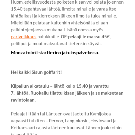
Huom. edellisvuodesta poiketen kisan voi pelata jo ennen
15.40 tapahtuvaa lähtöä. ilmoita minulle ja varaa itse
lähtöaikasi ja kierroksen jälkeen ilmoita tulos minulle.
Mielellään pelataan kuitenkin yhteisönä ja ollaan
palkintojenjaossa mukana. Lisänä ohessa myös
pariveikkaus
halukkaille.
GF-pelaajille maksu 45€
,
peliliput ja muut maksutavat tietenkin käyvät.
Monza toimii startterina ja tulospalvelussa.
Hei kaikki Sisun golffarit!
Kilpailun aikataulu
– l
ähtö kello 15.40 ja varattu
7. lähtöä. Ruokailu tilattu kisan jälkeen ja se maksetaan
ravintolaan.
Pelaajat Itään tai Länteen ovat jaoteltu Kymijokea
vapaasti tulkiten – Pernoo, Langinkoski, Hovinsaari ja
Kotkansaari rajasta länteen kuuluvat Lännen joukkoihin
ja loput Itään.