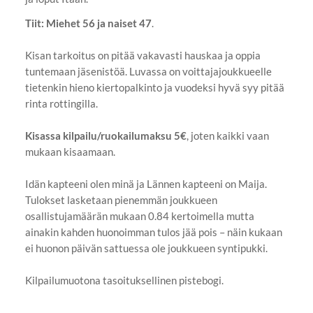
Tiit: Miehet 56 ja naiset 47
.
Kisan tarkoitus on pitää vakavasti hauskaa ja oppia
tuntemaan jäsenistöä. Luvassa on voittajajoukkueelle
tietenkin hieno kiertopalkinto ja vuodeksi hyvä syy pitää
rinta rottingilla.
Kisassa kilpailu/ruokailumaksu 5€
, joten kaikki vaan
mukaan kisaamaan.
Idän kapteeni olen minä ja Lännen kapteeni on Maija.
Tulokset lasketaan pienemmän joukkueen
osallistujamäärän mukaan 0.84 kertoimella mutta
ainakin kahden huonoimman tulos jää pois – näin kukaan
ei huonon päivän sattuessa ole joukkueen syntipukki.
Kilpailumuotona tasoituksellinen pistebogi.