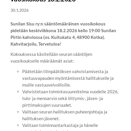
30.1.2026
Sunilan Sisu ry:n sääntömääräinen vuosikokous
pidetään keskiviikkona 18.2.2026 kello 19:00 Sunilan
Pirtin kahviossa (os. Kuitukatu 4, 48900 Kotka).
Kahvitarjoilu, Tervetuloa!
Kokouksessa käsitellään seuran sääntöjen
vuosikoukselle määräämät asiat:
Päätetään tilinpäätöksen vahvistamisesta ja
vastuuvapauden myöntämisestä hallitukselle ja
muille vastuuvelvollisille.
Vahvistetaan toimintasuunnitelma vuodelle 2026,
tulo- ja menoarvio sekä liittymis-, jäsen- ja
pirttimaksujen suuruudet.
Valitaan seuran hallituksen puheenjohtaja ja
hallituksen jäsenet.
Valitaan toiminnantarkastaja ja hänelle